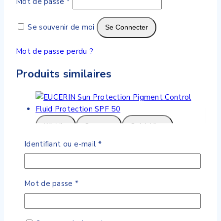
Mot de passe
*
Se souvenir de moi
Se Connecter
Mot de passe perdu ?
Produits similaires
Wishlist
Compare
Quick View
Obligatoire
Identifiant ou e-mail
*
EUCERIN Sun Protection Pigment Control
Fluid Protection SPF 50
Obligatoire
Mot de passe
*
0
de 5
209
DH
Ajouter Au Panier