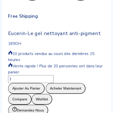
Free Shipping
Eucerin-Le gel nettoyant anti-pigment
189
DH
10 produits vendus au cours des dernières 15
heures
Vente rapide ! Plus de 20 personnes ont dans leur
panier
quantité
de
Ajouter Au Panier
Acheter Maintenant
Eucerin-
Le
Compare
Wishlist
gel
nettoyant
Demandez-Nous