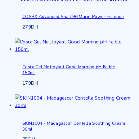
COSRX Advanced Snail 96 Mucin Power Essence
279
DH
Cosrx Gel Nettoyant Good Morning pH Faible
150ml
179
DH
SKIN1004 - Madagascar Centella Soothing Cream
30ml