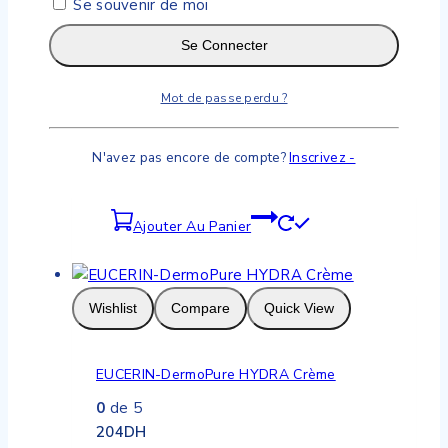
Se souvenir de moi
Se Connecter
Wishlist
Compare
Quick View
Mot de passe perdu ?
Bioderma- Sebium gel moussant 200 ml
N'avez pas encore de compte?
Inscrivez -
0
de 5
179
DH
Ajouter Au Panier
Wishlist
Compare
Quick View
EUCERIN-DermoPure HYDRA Crème
0
de 5
204
DH