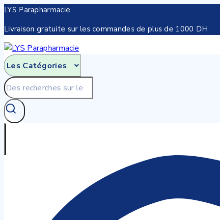
Skip
LYS Parapharmacie
to
Livraison gratuite sur les commandes de plus de 1000 DH
content
Recherche
pour: