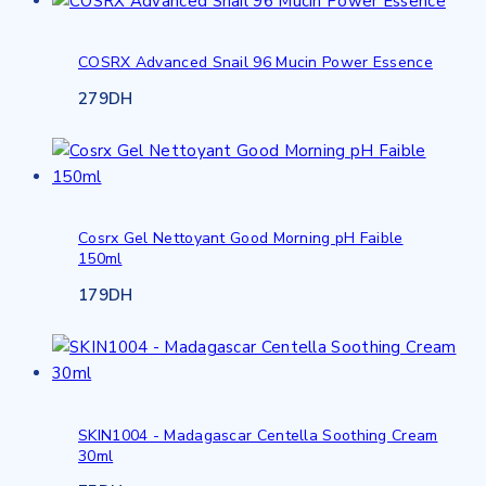
COSRX Advanced Snail 96 Mucin Power Essence
279
DH
Cosrx Gel Nettoyant Good Morning pH Faible
150ml
179
DH
SKIN1004 - Madagascar Centella Soothing Cream
30ml