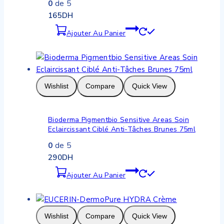
0
de 5
165
DH
Ajouter Au Panier
Wishlist
Compare
Quick View
Bioderma Pigmentbio Sensitive Areas Soin
Eclaircissant Ciblé Anti-Tâches Brunes 75ml
0
de 5
290
DH
Ajouter Au Panier
Wishlist
Compare
Quick View