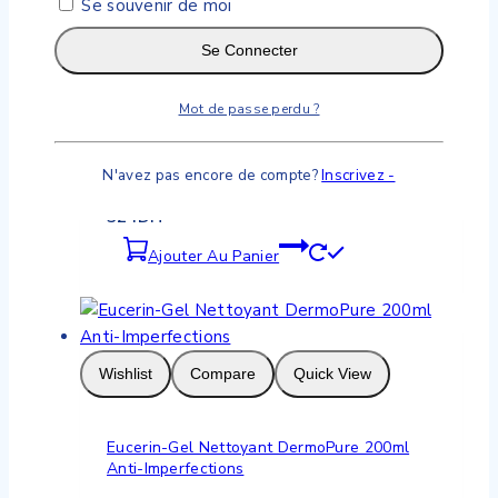
Se souvenir de moi
Se Connecter
Wishlist
Compare
Quick View
Mot de passe perdu ?
EUCERIN, Hyaluron-Filler +3x Effect
N'avez pas encore de compte?
Inscrivez -
0
de 5
324
DH
Ajouter Au Panier
Wishlist
Compare
Quick View
Eucerin-Gel Nettoyant DermoPure 200ml
Anti-Imperfections