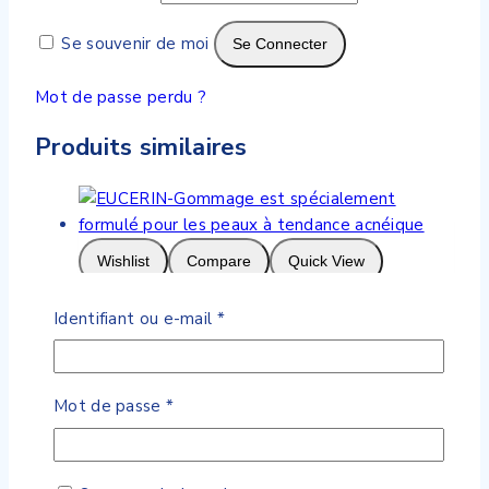
Se souvenir de moi
Se Connecter
Mot de passe perdu ?
Produits similaires
Wishlist
Compare
Quick View
Obligatoire
Identifiant ou e-mail
*
EUCERIN-Gommage est spécialement
formulé pour les peaux à tendance
acnéique
Obligatoire
Mot de passe
*
0
de 5
141
DH
Ajouter Au Panier