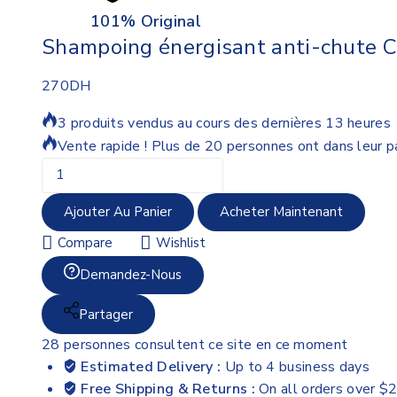
101% Original
Shampoing énergisant anti-chute C
270
DH
3 produits vendus au cours des dernières 13 heures
Vente rapide ! Plus de 20 personnes ont dans leur p
Ajouter Au Panier
Acheter Maintenant
Compare
Wishlist
Demandez-Nous
Partager
28
personnes consultent ce site en ce moment
Estimated Delivery :
Up to 4 business days
Free Shipping & Returns :
On all orders over $