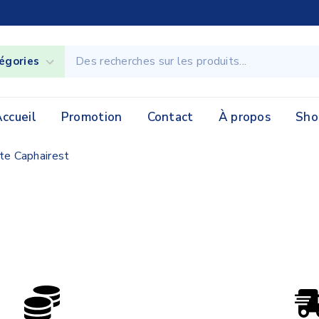
ccueil
Promotion
Contact
À propos
Sho
te Caphairest