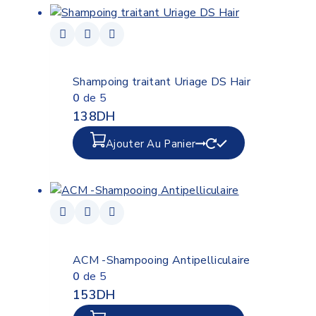
Shampoing traitant Uriage DS Hair
0
de 5
138
DH
Ajouter Au Panier
ACM -Shampooing Antipelliculaire
0
de 5
153
DH