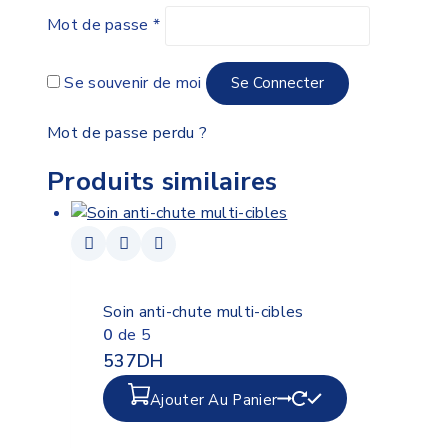
Mot de passe
*
Se souvenir de moi
Se Connecter
Mot de passe perdu ?
Produits similaires
Soin anti-chute multi-cibles
0
de 5
537
DH
Ajouter Au Panier