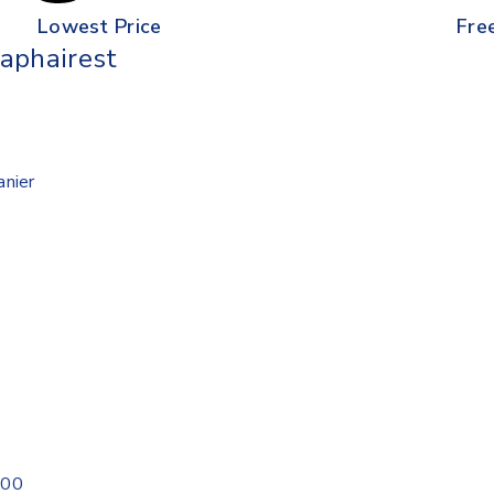
Lowest Price
Fre
aphairest
anier
200