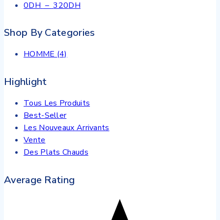
Plage
0
DH
–
320
DH
de
prix :
Shop By Categories
0DH
à
HOMME
(4)
320DH
Highlight
Tous Les Produits
Best-Seller
Les Nouveaux Arrivants
Vente
Des Plats Chauds
Average Rating