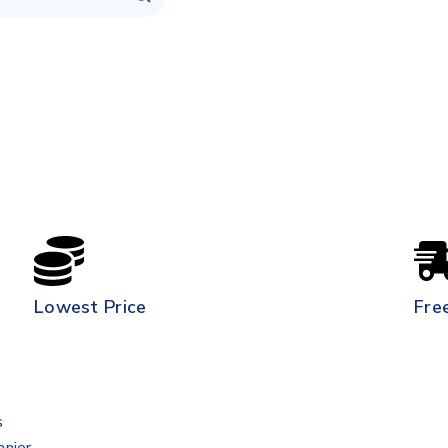
Lowest Price
Fre
s
anier