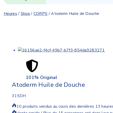
Heures
/
Shop
/
CORPS
/
Atoderm Huile de Douche
101% Original
Atoderm Huile de Douche
315
DH
10 produits vendus au cours des dernières 13 heure
Vente rapide ! Plus de 15 personnes ont dans leur p