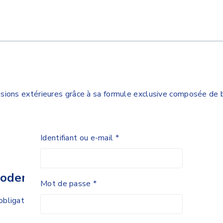
ions extérieures grâce à sa formule exclusive composée de b
Identifiant ou e-mail
*
toderm Huile de Douche”
Mot de passe
*
bligatoires sont indiqués avec
*