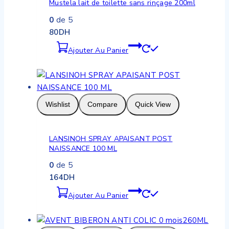
Mustela lait de toilette sans rinçage 200ml
0
de 5
80
DH
Ajouter Au Panier
Wishlist
Compare
Quick View
LANSINOH SPRAY APAISANT POST
NAISSANCE 100 ML
0
de 5
164
DH
Ajouter Au Panier