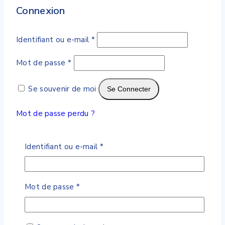
Connexion
Obligatoire
Identifiant ou e-mail
*
Obligatoire
Mot de passe
*
Se souvenir de moi
Se Connecter
Mot de passe perdu ?
Produits similaires
Obligatoire
Identifiant ou e-mail
*
Wishlist
Compare
Quick View
Obligatoire
Mot de passe
*
Lingettes à l’eau GILBERT