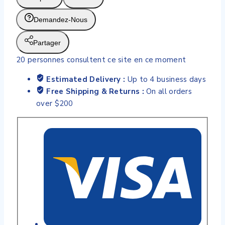
NATURAL
RESPONSE
Demandez-Nous
125ML
4OZ
Partager
0
20
personnes consultent ce site en ce moment
MOIS
+
Estimated Delivery :
Up to 4 business days
DEBIT
Free Shipping & Returns :
On all orders
2
over $200