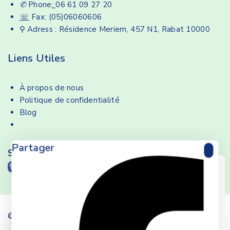
✆
Phone
:
06 61 09 27 20
☏
Fax: (05)06060606
⚲ Adress : Résidence Meriem, 457 N1, Rabat 10000
Liens Utiles
À propos de nous
Politique de confidentialité
Blog
Partager
Suivez-nous
We care about your privacy
In order to provide you a
personalized shopping experience,
our site uses cookies. By continuing
© 2026 LYS Parapharmacie
to use this site, you are agreeing to