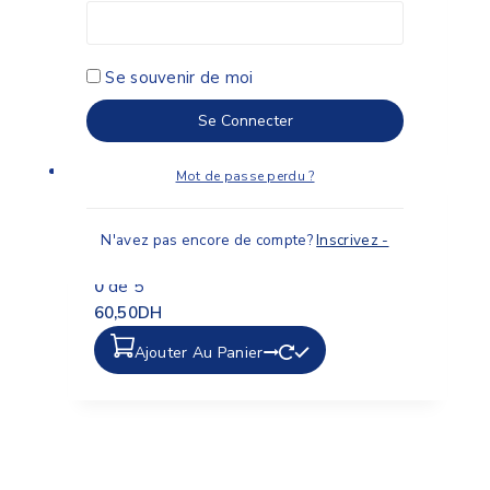
Brosse à dents VITIS Junior
0
de 5
38,50
DH
Se souvenir de moi
Ajouter Au Panier
Se Connecter
Mot de passe perdu ?
N'avez pas encore de compte?
Inscrivez -
Vitis iterprox super-micro
0
de 5
60,50
DH
Ajouter Au Panier