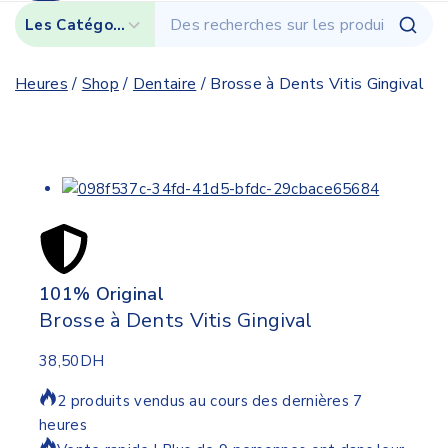
Heures
/
Shop
/
Dentaire
/
Brosse à Dents Vitis Gingival
101% Original
Lowe
Brosse à Dents Vitis Gingival
38,50
DH
2 produits vendus au cours des dernières 7
heures