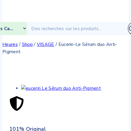
Heures
/
Shop
/
VISAGE
/
Eucerin-Le Sérum duo Anti-
Pigment
101% Original
Low