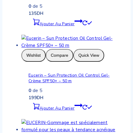
0
de 5
135
DH
Ajouter Au Panier
Wishlist
Compare
Quick View
Eucerin – Sun Protection Oil Control Gel-
Crème SPF50+ – 50 m
0
de 5
199
DH
Ajouter Au Panier