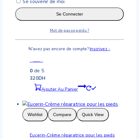
Ajouter Au Panier
Se souvenir de moi
Se Connecter
Mot de passe perdu ?
Wishlist
Compare
Quick View
N'avez pas encore de compte?
Inscrivez -
Eucerin-Le Soin de Jour SPF 15 HYALURON-
FILLER
0
de 5
320
DH
Ajouter Au Panier
Wishlist
Compare
Quick View
Eucerin-Crème réparatrice pour les pieds