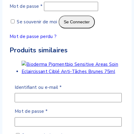
Obligatoire
Mot de passe
*
Se souvenir de moi
Se Connecter
Mot de passe perdu ?
Produits similaires
Wishlist
Compare
Quick View
Obligatoire
Identifiant ou e-mail
*
Bioderma Pigmentbio Sensitive Areas Soin
Eclaircissant Ciblé Anti-Tâches Brunes 75ml
Obligatoire
Mot de passe
*
0
de 5
290
DH