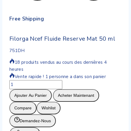
Free Shipping
Filorga Ncef Fluide Reserve Mat 50 ml
751
DH
18 produits vendus au cours des dernières 4
heures
Vente rapide ! 1 personne a dans son panier
quantité
de
Ajouter Au Panier
Acheter Maintenant
Filorga
Ncef
Compare
Wishlist
Fluide
Reserve
Demandez-Nous
Mat