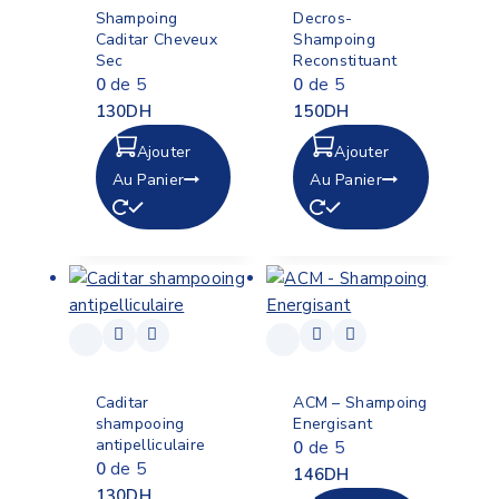
Shampoing
Decros-
Caditar Cheveux
Shampoing
Sec
Reconstituant
0
de 5
0
de 5
130
DH
150
DH
Ajouter
Ajouter
Au Panier
Au Panier
Caditar
ACM – Shampoing
shampooing
Energisant
antipelliculaire
0
de 5
0
de 5
146
DH
130
DH