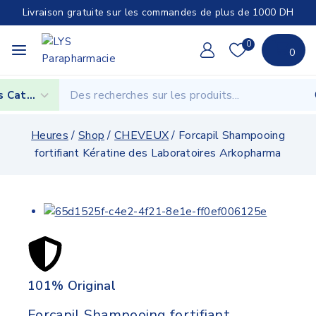
Livraison gratuite sur les commandes de plus de 1000 DH
0
0
Heures
/
Shop
/
CHEVEUX
/
Forcapil Shampooing
fortifiant Kératine des Laboratoires Arkopharma
101% Original
Lowe
Forcapil Shampooing fortifiant