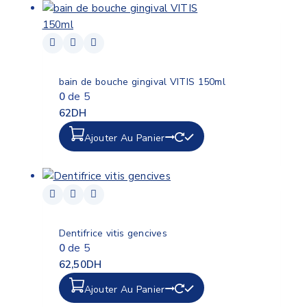
bain de bouche gingival VITIS 150ml
0
de 5
62
DH
Ajouter Au Panier
Dentifrice vitis gencives
0
de 5
62,50
DH
Ajouter Au Panier