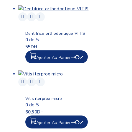
Dentifrice orthodontique VITIS
0
de 5
55
DH
Ajouter Au Panier
Vitis iterprox micro
0
de 5
60,50
DH
Ajouter Au Panier