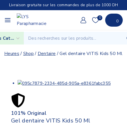
Livraison gratuite sur les commandes de plus de 1000 DH
0
0
Heures
/
Shop
/
Dentaire
/
Gel dentaire VITIS Kids 50 Ml
101% Original
Lowe
Gel dentaire VITIS Kids 50 Ml