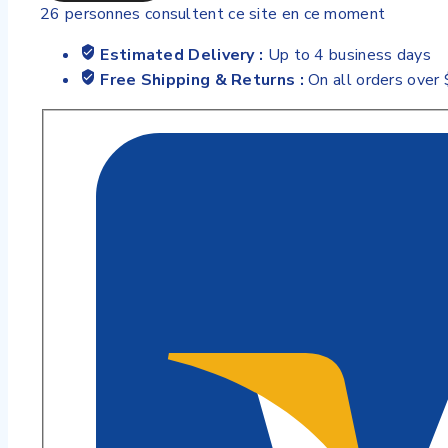
26
personnes consultent ce site en ce moment
Estimated Delivery :
Up to 4 business days
Free Shipping & Returns :
On all orders over