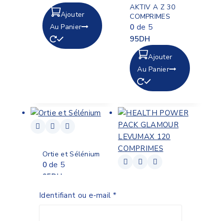
AKTIV A Z 30
Ajouter
COMPRIMES
Au Panier
0
de 5
95
DH
Ajouter
Au Panier
Ortie et Sélénium
0
de 5
95
DH
HEALTH POWER
Ajouter
Identifiant ou e-mail
*
PACK GLAMOUR
Au Panier
LEVUMAX 120
COMPRIMES