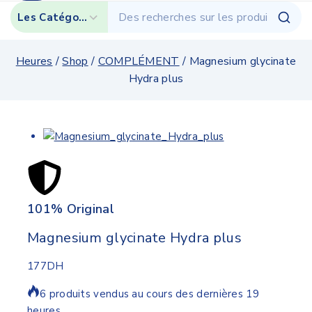
Heures
/
Shop
/
COMPLÉMENT
/
Magnesium glycinate
Hydra plus
101% Original
Lowe
Magnesium glycinate Hydra plus
177
DH
6 produits vendus au cours des dernières 19
heures