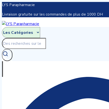
Skip
LYS Parapharmacie
to
Livraison gratuite sur les commandes de plus de 1000 DH
content
Recherche
pour: