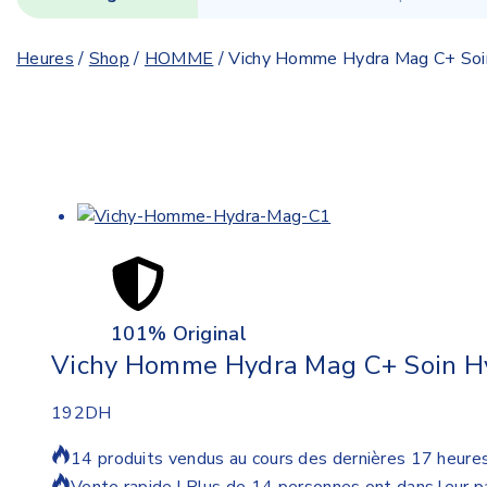
Heures
/
Shop
/
HOMME
/
Vichy Homme Hydra Mag C+ Soin 
101% Original
Vichy Homme Hydra Mag C+ Soin Hyd
192
DH
14 produits vendus au cours des dernières 17 heure
Vente rapide ! Plus de 14 personnes ont dans leur p