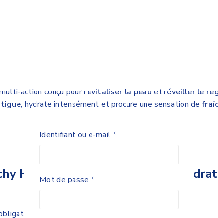
multi-action conçu pour
revitaliser la peau
et
réveiller le re
atigue
, hydrate intensément et procure une sensation de
fra
Identifiant ou e-mail
*
ichy Homme Hydra Mag C+ Soin Hydrata
Mot de passe
*
bligatoires sont indiqués avec
*