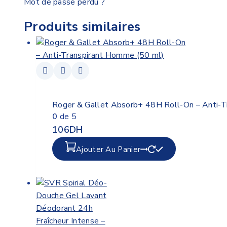
Mot de passe perdu ?
Produits similaires
Roger & Gallet Absorb+ 48H Roll-On – Anti-T
0
de 5
106
DH
Ajouter Au Panier