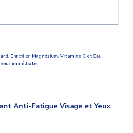
gard
. Enrichi en
Magnésium
,
Vitamine C
et
Eau
îcheur immédiate
.
nt Anti-Fatigue Visage et Yeux