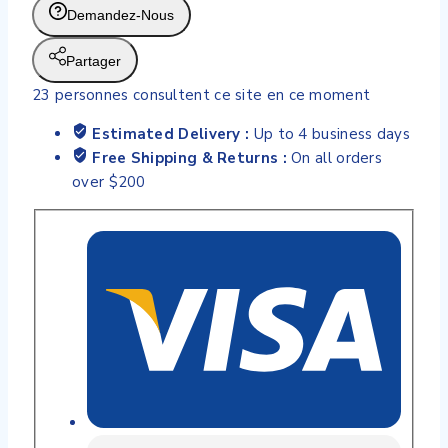
Femme
Demandez-Nous
(17
Sachets
Partager
d’Infusion)
23
personnes consultent ce site en ce moment
Estimated Delivery :
Up to 4 business days
Free Shipping & Returns :
On all orders
over $200