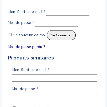
Obligatoire
Identifiant ou e-mail
*
Obligatoire
Mot de passe
*
Se souvenir de moi
Se Connecter
Mot de passe perdu ?
Produits similaires
Obligatoire
Identifiant ou e-mail
*
Wishlist
Compare
Quick View
Obligatoire
Mot de passe
*
Collagene Marin Hydra plus
0
de 5
160
DH