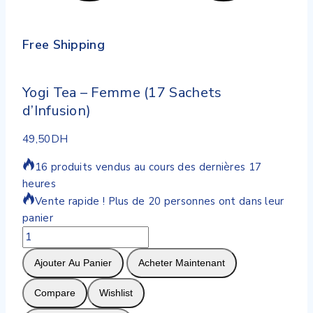
Free Shipping
Yogi Tea – Femme (17 Sachets
d’Infusion)
49,50
DH
16 produits vendus au cours des dernières 17
heures
Vente rapide ! Plus de 20 personnes ont dans leur
panier
quantité
de
Ajouter Au Panier
Acheter Maintenant
Yogi
Tea
Compare
Wishlist
–