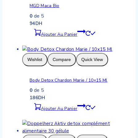
MGD Maca Bio
0
de 5
94
DH
Ajouter Au Panier
Wishlist
Compare
Quick View
Body Detox Chardon Marie / 10×15 Ml
0
de 5
186
DH
Ajouter Au Panier