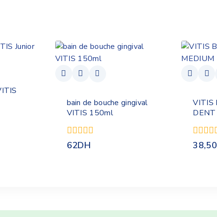
VITIS
bain de bouche gingival
VITIS
VITIS 150ml
DENT
0
0
62
DH
38,50
de
de
5
5