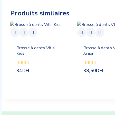
Produits similaires
Brosse à dents Vitis
Brosse à dents 
Kids
Junior
0
0
34
DH
38,50
DH
de
de
5
5