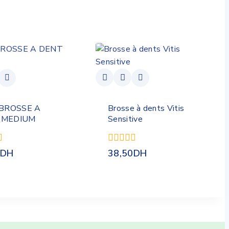
 BROSSE A
Brosse à dents Vitis
 MEDIUM
Sensitive
0
DH
38,50
DH
de
5