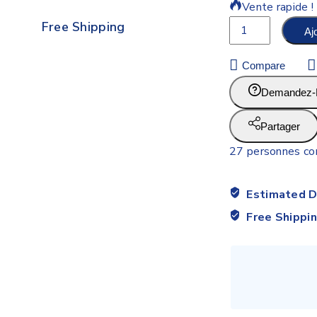
Vente rapide !
Free Shipping
Aj
Compare
Demandez-
Partager
27
personnes con
Estimated D
Free Shippi