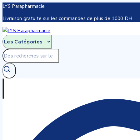
Skip
LYS Parapharmacie
to
Livraison gratuite sur les commandes de plus de 1000 DH
content
Recherche
pour: