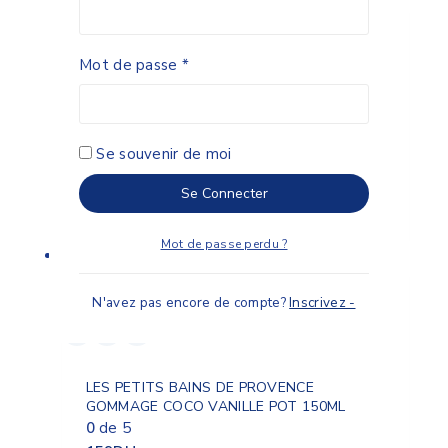
Mot de passe
*
Soivre-Gel De Douche Sans Savon
Hydratant Panthénol
0
de 5
Se souvenir de moi
175
DH
Se Connecter
Ajouter Au Panier
Mot de passe perdu ?
N'avez pas encore de compte?
Inscrivez -
LES PETITS BAINS DE PROVENCE
GOMMAGE COCO VANILLE POT 150ML
0
de 5