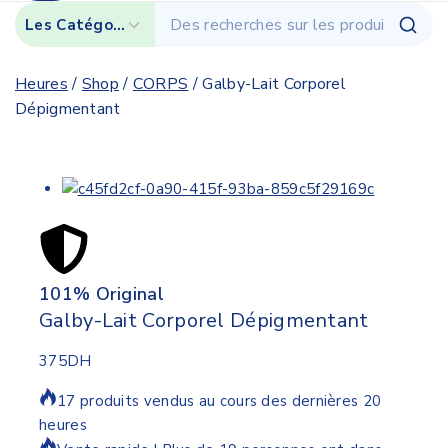
Heures
/
Shop
/
CORPS
/
Galby-Lait Corporel
Dépigmentant
101% Original
Lowe
Galby-Lait Corporel Dépigmentant
375
DH
17 produits vendus au cours des dernières 20
heures