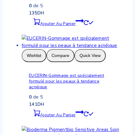
0
de 5
135
DH
Ajouter Au Panier
Wishlist
Compare
Quick View
EUCERIN-Gommage est spécialement
formulé pour les peaux à tendance
acnéique
0
de 5
141
DH
Ajouter Au Panier