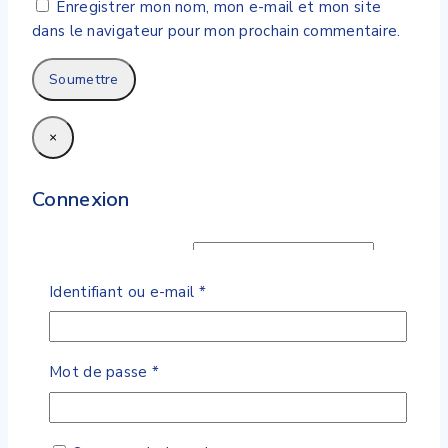
Enregistrer mon nom, mon e-mail et mon site
dans le navigateur pour mon prochain commentaire.
×
Connexion
Obligatoire
Identifiant ou e-mail
*
Obligatoire
Identifiant ou e-mail
*
Obligatoire
Mot de passe
*
Se souvenir de moi
Se Connecter
Obligatoire
Mot de passe
*
Mot de passe perdu ?