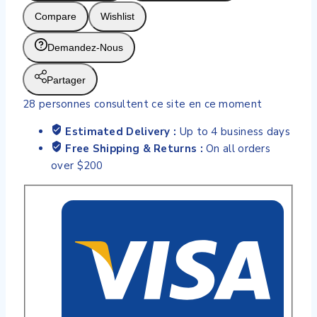
OFFRE
Compare
Wishlist
SUN
LAIT
Demandez-Nous
SOLAIRE
FONDANT
Partager
SPF
28
personnes consultent ce site en ce moment
30
-
Estimated Delivery :
Up to 4 business days
150
Free Shipping & Returns :
On all orders
ML
over $200
+SHAMPOING
DOUCHE
APRES
SOLEIL
100
ML