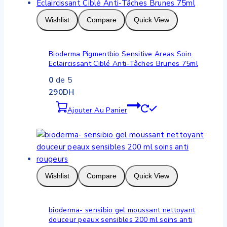
Wishlist
Compare
Quick View
Bioderma Pigmentbio Sensitive Areas Soin
Eclaircissant Ciblé Anti-Tâches Brunes 75ml
0
de 5
290
DH
Ajouter Au Panier
Wishlist
Compare
Quick View
bioderma- sensibio gel moussant nettoyant
douceur peaux sensibles 200 ml soins anti