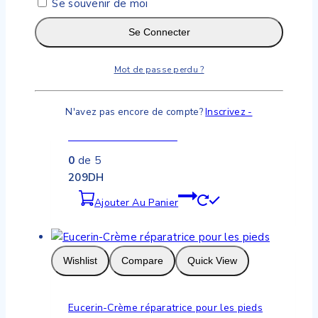
Produits similaires
Se souvenir de moi
Se Connecter
Mot de passe perdu ?
Wishlist
Compare
Quick View
N'avez pas encore de compte?
Inscrivez -
EUCERIN Sun Protection Pigment Control
Fluid Protection SPF 50
0
de 5
209
DH
Ajouter Au Panier
Wishlist
Compare
Quick View
Eucerin-Crème réparatrice pour les pieds