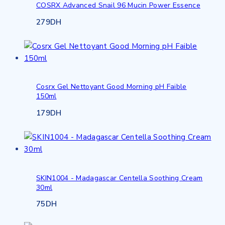
COSRX Advanced Snail 96 Mucin Power Essence
279
DH
Cosrx Gel Nettoyant Good Morning pH Faible
150ml
179
DH
SKIN1004 - Madagascar Centella Soothing Cream
30ml
75
DH